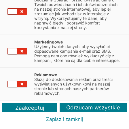
Twoich odwiedzinach i ich doświadczeniach
na naszej stronie internetowej, aby lepiej
zrozumieć jak wchodzisz w interakcje z
witryną. Wykorzystujemy te dane, aby
naprawić błędy i poprawić komfort
korzystania z naszej strony.
Marketingowe
Użyjemy twoich danych, aby wysyłać ci
dopasowane kampanie e-mail oraz SMS.
Pomogą nam one również wykluczyć cię z
Leasing samochodów ciężarowych
kampanii, które nie są dla ciebie interesujące.
Czy Twojej firmie potrzebny jest samochód ciężarowy? Leasing
EFL ułatwi jego zakup!
Reklamowe
Służą do dostosowania reklam oraz treści
wyświetlanych użytkownikowi na naszej
Sprawdź szczegóły
stronie lub stronach naszych partnerów
reklamowych.
Odrzucam wszystkie
Zaakceptuj
Zapisz i zamknij