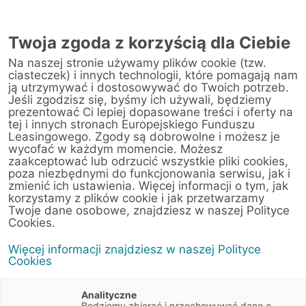
AUTORYZOWANY
PRZEDSTAWICIEL
Twoja zgoda z korzyścią dla Ciebie
W CZĘSTOCHOWIE
Na naszej stronie używamy plików cookie (tzw.
ciasteczek) i innych technologii, które pomagają nam
ją utrzymywać i dostosowywać do Twoich potrzeb.
Jeśli zgodzisz się, byśmy ich używali, będziemy
prezentować Ci lepiej dopasowane treści i oferty na
tej i innych stronach Europejskiego Funduszu
Leasingowego. Zgody są dobrowolne i możesz je
wycofać w każdym momencie. Możesz
zaakceptować lub odrzucić wszystkie pliki cookies,
poza niezbędnymi do funkcjonowania serwisu, jak i
zmienić ich ustawienia. Więcej informacji o tym, jak
korzystamy z plików cookie i jak przetwarzamy
Twoje dane osobowe, znajdziesz w naszej Polityce
Cookies.
Leasing samochodu osobowego
Więcej informacji znajdziesz w naszej Polityce
Samochód w leasing na firmę? Skorzystaj z elastycznej oferty EFL!
Cookies
Sprawdź szczegóły
Analityczne
Będziemy zbierać i przechowywać dane o