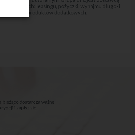
finansowych: leasingu, pożyczki, wynajmu długo- i
oringu oraz produktów dodatkowych.
a bieżąco dostarcza ważne
ypcji i zapisz się.