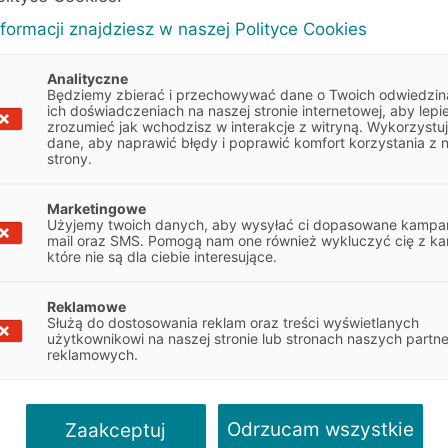
nformacji znajdziesz w naszej Polityce Cookies
Analityczne
Będziemy zbierać i przechowywać dane o Twoich odwiedzin
ich doświadczeniach na naszej stronie internetowej, aby lepie
zrozumieć jak wchodzisz w interakcje z witryną. Wykorzystu
dane, aby naprawić błędy i poprawić komfort korzystania z 
strony.
O Europe
Marketingowe
Użyjemy twoich danych, aby wysyłać ci dopasowane kampan
mail oraz SMS. Pomogą nam one również wykluczyć cię z ka
które nie są dla ciebie interesujące.
Leasing
Reklamowe
Służą do dostosowania reklam oraz treści wyświetlanych
użytkownikowi na naszej stronie lub stronach naszych partn
Europejski Fundusz Leasi
reklamowych.
roku jako jedna z pierwsz
jest jednym z liderów w b
przedsiębiorczości. Aktua
letnim doświadczeniem, ka
Odrzucam wszystkie
Zaakceptuj
wyspecjalizowanym zaple