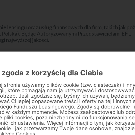
 leasingu oraz usług finansowych dla firm, takich jak po
k Polska). Będąc Autoryzowanymi Przedstawicielami EFL – 
gi najwyższej jakości.
etapie współpracy
 zgoda z korzyścią dla Ciebie
j stronie używamy plików cookie (tzw. ciasteczek) i inn
sług finansowych dla swojej firmy, zapytaj nas o ofertę. C
gii, które pomagają nam ją utrzymywać i dostosowywać
otrzeb. Jeśli zgodzisz się, byśmy ich używali, będziemy
ać Ci lepiej dopasowane treści i oferty na tej i innych 
kiego Funduszu Leasingowego. Zgody są dobrowolne i
ać w każdym momencie. Możesz zaakceptować lub odr
e pliki cookies, poza niezbędnymi do funkcjonowania se
enić ich ustawienia. Więcej informacji o tym, jak korzyst
ookie i jak przetwarzamy Twoje dane osobowe, znajdzi
olityce Cookies.