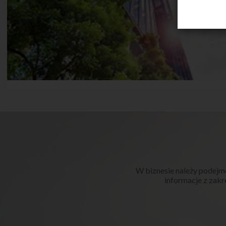
W biznesie należy podejm
informacje z zakre