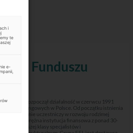
ach i
j
jemy te
naszej
jskim Funduszu
ie e-
mpanii,
owym
erów
ngowy S.A. rozpoczął działalność w czerwcu 1991
ych firm leasingowych w Polsce. Od początku istnienia
ranży i aktywnie uczestniczy w rozwoju rodzimej
lnie EFL to prężna instytucja finansowa z ponad 30-
drą najwyższej klasy specjalistów i
czem infrastrukturalnym. Grupa EFL jest dostawcą