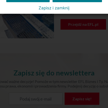
kompleksowych rozwiązań 
Zapisz i zamknij
krótkoterminowego, fakt
Przejdź na EFL.pl
Zapisz się do newslettera
ować ważne decyzje! Pomoże w tym newsletter EFL Biznes i Ty. N
su prawa, ekonomii i prowadzenia firmy. Podejmij decyzję o subskr
Zapisz się!